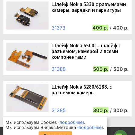
Шлейф Nokia 5330 с разъемами
камеры, зарядки и гарнитуры
31373
400
/
400
Шлейф Nokia 6500c - шлейф с
разъемом, камерой и всеми
компонентами
31388
500
/
500
Шлейф Nokia 6280/6288, с
разъемом камеры
31385
300
/
300
Мы используем Cookies
(подробнее)
.
Мы используем Яндекс.Метрика
(подробнее)
.
Информация для покупателей