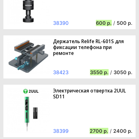
38390
600
/
500
Держатель Relife RL-601S для
фиксации телефона при
ремонте
38423
3550
/
3050
Электрическая отвертка 2UUL
SD11
38399
2700
/
2400