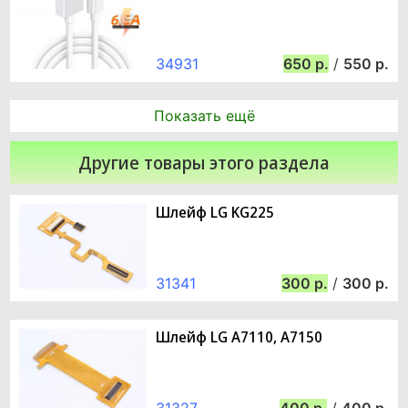
34931
650
/
550
Показать ещё
Другие товары этого раздела
Шлейф LG KG225
31341
300
/
300
Шлейф LG A7110, A7150