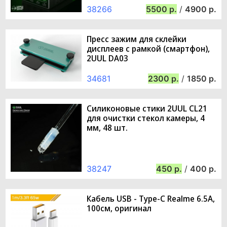
38266
5500
/
4900
Пресс зажим для склейки
дисплеев с рамкой (смартфон),
2UUL DA03
34681
2300
/
1850
Силиконовые стики 2UUL CL21
для очистки стекол камеры, 4
мм, 48 шт.
38247
450
/
400
Кабель USB - Type-C Realme 6.5A,
100см, оригинал