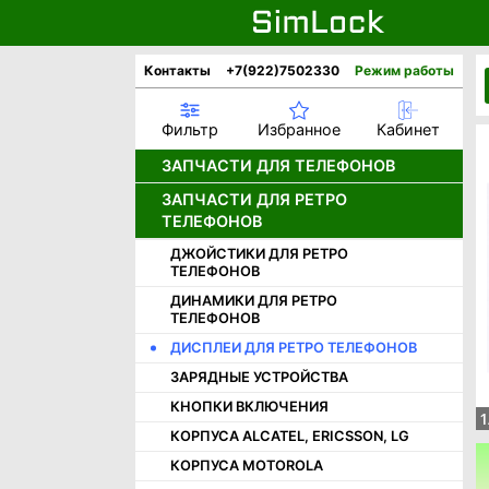
Контакты
+7(922)7502330
Режим работы
Фильтр
Избранное
Кабинет
ЗАПЧАСТИ ДЛЯ ТЕЛЕФОНОВ
ЗАПЧАСТИ ДЛЯ РЕТРО
АККУМУЛЯТОРЫ
ТЕЛЕФОНОВ
ДИСПЛЕИ
ДЖОЙСТИКИ ДЛЯ РЕТРО
ДИНАМИКИ
ТЕЛЕФОНОВ
КАМЕРЫ
ДИНАМИКИ ДЛЯ РЕТРО
НИЖНИЕ ПЛАТЫ И РАЗЪЕМЫ
ТЕЛЕФОНОВ
ШЛЕЙФЫ
ДИСПЛЕИ ДЛЯ РЕТРО ТЕЛЕФОНОВ
КОРПУСНЫЕ ЧАСТИ APPLE
ЗАРЯДНЫЕ УСТРОЙСТВА
КОРПУСНЫЕ ЧАСТИ HUAWEI /
КНОПКИ ВКЛЮЧЕНИЯ
1
HONOR
КОРПУСА ALCATEL, ERICSSON, LG
КОРПУСНЫЕ ЧАСТИ INFINIX
КОРПУСА MOTOROLA
КОРПУСНЫЕ ЧАСТИ ONEPLUS