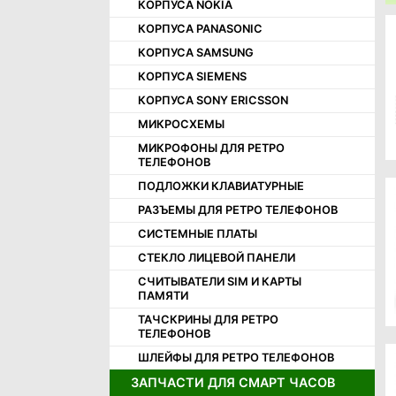
КОРПУСА NOKIA
КОРПУСНЫЕ ЧАСТИ OPPO
КОРПУСА PANASONIC
КОРПУСНЫЕ ЧАСТИ REALME
КОРПУСА SAMSUNG
КОРПУСНЫЕ ЧАСТИ SAMSUNG
КОРПУСА SIEMENS
КОРПУСНЫЕ ЧАСТИ SONY
КОРПУСА SONY ERICSSON
КОРПУСНЫЕ ЧАСТИ TECNO
МИКРОСХЕМЫ
КОРПУСНЫЕ ЧАСТИ XIAOMI
МИКРОФОНЫ ДЛЯ РЕТРО
МИКРОФОНЫ
ТЕЛЕФОНОВ
СЧИТЫВАТЕЛИ SIM И КАРТ ПАМЯТИ
ПОДЛОЖКИ КЛАВИАТУРНЫЕ
ТАЧСКРИНЫ
РАЗЪЕМЫ ДЛЯ РЕТРО ТЕЛЕФОНОВ
СИСТЕМНЫЕ ПЛАТЫ
СТЕКЛО ЛИЦЕВОЙ ПАНЕЛИ
СЧИТЫВАТЕЛИ SIM И КАРТЫ
ПАМЯТИ
ТАЧСКРИНЫ ДЛЯ РЕТРО
ТЕЛЕФОНОВ
ШЛЕЙФЫ ДЛЯ РЕТРО ТЕЛЕФОНОВ
ЗАПЧАСТИ ДЛЯ СМАРТ ЧАСОВ