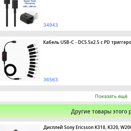
34943
Кабель USB-C - DC5.5x2.5 с PD тригге
36563
Показать ещё
Другие товары этого 
Дисплей Sony Ericsson K310, K320, W20