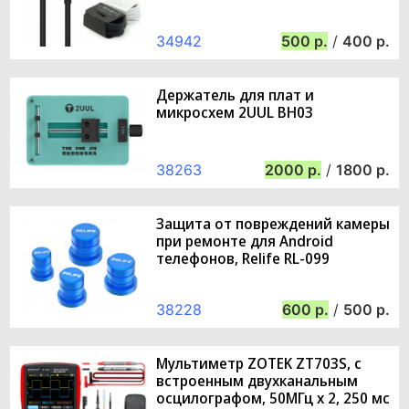
34942
500
/
400
Держатель для плат и
микросхем 2UUL BH03
38263
2000
/
1800
Защита от повреждений камеры
при ремонте для Android
телефонов, Relife RL-099
38228
600
/
500
Мультиметр ZOTEK ZT703S, с
встроенным двухканальным
осцилографом, 50МГц x 2, 250 мс