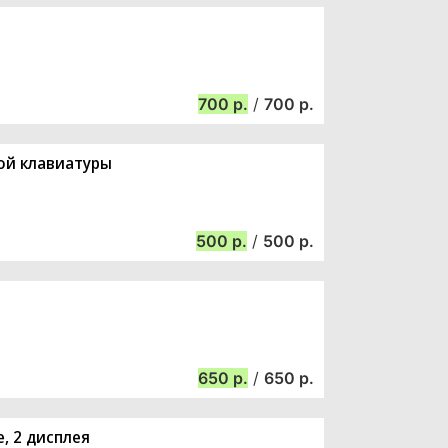
700
/
700
той клавиатуры
500
/
500
650
/
650
, 2 дисплея