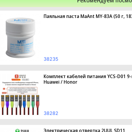
Рекомендуем посмо
Паяльная паста MaAnt MY-83A (50 г, 18
38235
Комплект кабелей питания YCS-D01 9-в
Huawei / Honor
38282
Электрическая отвертка 2UUL SD11