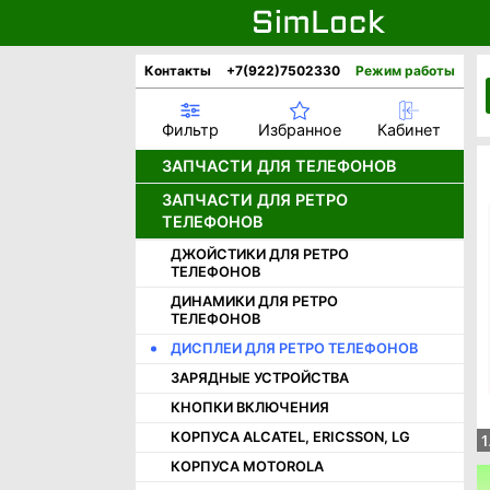
Контакты
+7(922)7502330
Режим работы
Фильтр
Избранное
Кабинет
ЗАПЧАСТИ ДЛЯ ТЕЛЕФОНОВ
ЗАПЧАСТИ ДЛЯ РЕТРО
АККУМУЛЯТОРЫ
ТЕЛЕФОНОВ
ДИСПЛЕИ
ДЖОЙСТИКИ ДЛЯ РЕТРО
ДИНАМИКИ
ТЕЛЕФОНОВ
КАМЕРЫ
ДИНАМИКИ ДЛЯ РЕТРО
НИЖНИЕ ПЛАТЫ И РАЗЪЕМЫ
ТЕЛЕФОНОВ
ШЛЕЙФЫ
ДИСПЛЕИ ДЛЯ РЕТРО ТЕЛЕФОНОВ
КОРПУСНЫЕ ЧАСТИ APPLE
ЗАРЯДНЫЕ УСТРОЙСТВА
КОРПУСНЫЕ ЧАСТИ HUAWEI /
КНОПКИ ВКЛЮЧЕНИЯ
HONOR
КОРПУСА ALCATEL, ERICSSON, LG
1
КОРПУСНЫЕ ЧАСТИ INFINIX
КОРПУСА MOTOROLA
КОРПУСНЫЕ ЧАСТИ ONEPLUS