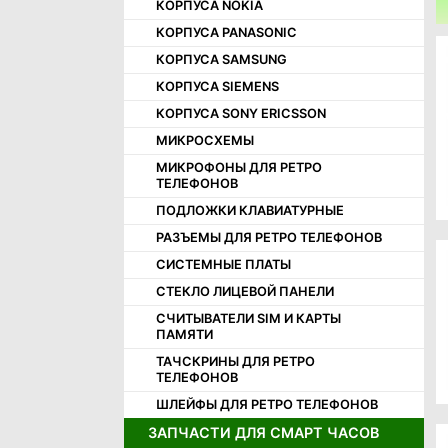
КОРПУСА NOKIA
КОРПУСНЫЕ ЧАСТИ OPPO
КОРПУСА PANASONIC
КОРПУСНЫЕ ЧАСТИ REALME
КОРПУСА SAMSUNG
КОРПУСНЫЕ ЧАСТИ SAMSUNG
КОРПУСА SIEMENS
КОРПУСНЫЕ ЧАСТИ SONY
КОРПУСА SONY ERICSSON
КОРПУСНЫЕ ЧАСТИ TECNO
МИКРОСХЕМЫ
КОРПУСНЫЕ ЧАСТИ XIAOMI
МИКРОФОНЫ ДЛЯ РЕТРО
МИКРОФОНЫ
ТЕЛЕФОНОВ
СЧИТЫВАТЕЛИ SIM И КАРТ ПАМЯТИ
ПОДЛОЖКИ КЛАВИАТУРНЫЕ
ТАЧСКРИНЫ
РАЗЪЕМЫ ДЛЯ РЕТРО ТЕЛЕФОНОВ
СИСТЕМНЫЕ ПЛАТЫ
СТЕКЛО ЛИЦЕВОЙ ПАНЕЛИ
СЧИТЫВАТЕЛИ SIM И КАРТЫ
ПАМЯТИ
ТАЧСКРИНЫ ДЛЯ РЕТРО
ТЕЛЕФОНОВ
ШЛЕЙФЫ ДЛЯ РЕТРО ТЕЛЕФОНОВ
ЗАПЧАСТИ ДЛЯ СМАРТ ЧАСОВ