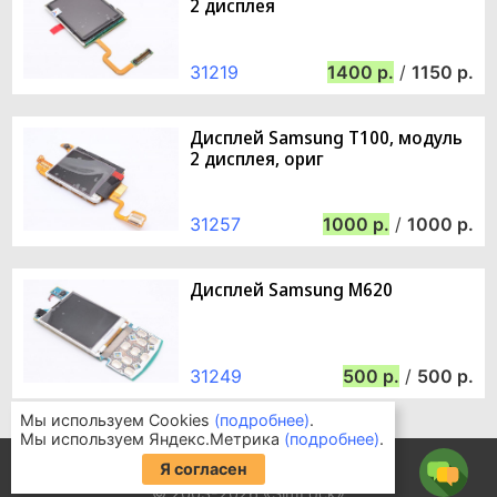
2 дисплея
31219
1400
/
1150
Дисплей Samsung T100, модуль
2 дисплея, ориг
31257
1000
/
1000
Дисплей Samsung M620
31249
500
/
500
Мы используем Cookies
(подробнее)
.
Мы используем Яндекс.Метрика
(подробнее)
.
Информация для покупателей
Я согласен
Часто задаваемые вопросы
© 2003-2026 «SimLock»