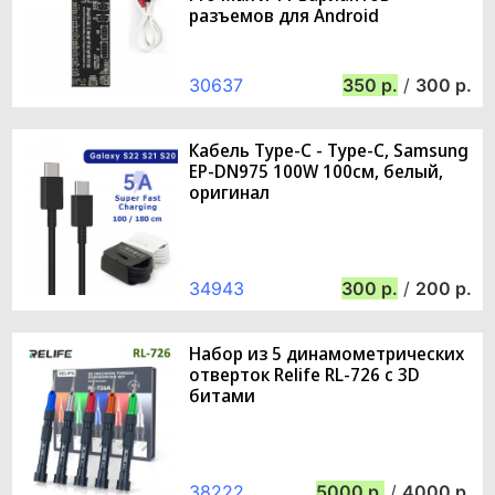
разъемов для Android
30637
350
/
300
Кабель Type-C - Type-C, Samsung
EP-DN975 100W 100см, белый,
оригинал
34943
300
/
200
Набор из 5 динамометрических
отверток Relife RL-726 с 3D
битами
38222
5000
/
4000