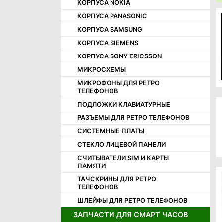
КОРПУСА NOKIA
КОРПУСНЫЕ ЧАСТИ OPPO
КОРПУСА PANASONIC
КОРПУСНЫЕ ЧАСТИ REALME
КОРПУСА SAMSUNG
КОРПУСНЫЕ ЧАСТИ SAMSUNG
КОРПУСА SIEMENS
КОРПУСНЫЕ ЧАСТИ SONY
КОРПУСА SONY ERICSSON
КОРПУСНЫЕ ЧАСТИ TECNO
МИКРОСХЕМЫ
КОРПУСНЫЕ ЧАСТИ XIAOMI
МИКРОФОНЫ ДЛЯ РЕТРО
МИКРОФОНЫ
ТЕЛЕФОНОВ
СЧИТЫВАТЕЛИ SIM И КАРТ ПАМЯТИ
ПОДЛОЖКИ КЛАВИАТУРНЫЕ
ТАЧСКРИНЫ
РАЗЪЕМЫ ДЛЯ РЕТРО ТЕЛЕФОНОВ
СИСТЕМНЫЕ ПЛАТЫ
СТЕКЛО ЛИЦЕВОЙ ПАНЕЛИ
СЧИТЫВАТЕЛИ SIM И КАРТЫ
ПАМЯТИ
ТАЧСКРИНЫ ДЛЯ РЕТРО
ТЕЛЕФОНОВ
ШЛЕЙФЫ ДЛЯ РЕТРО ТЕЛЕФОНОВ
ЗАПЧАСТИ ДЛЯ СМАРТ ЧАСОВ