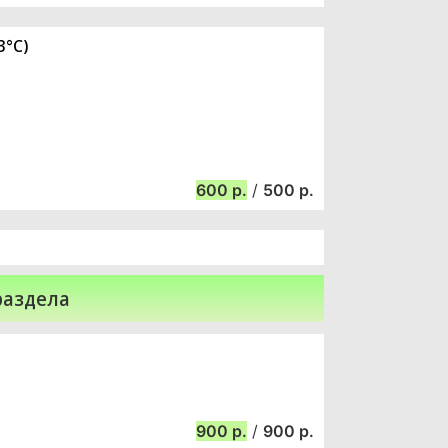
3°C)
600
/
500
раздела
900
/
900