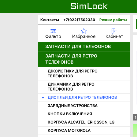
Контакты
+7(922)7502330
Режим работы
Фильтр
Избранное
Кабинет
ЗАПЧАСТИ ДЛЯ ТЕЛЕФОНОВ
ЗАПЧАСТИ ДЛЯ РЕТРО
АККУМУЛЯТОРЫ
ТЕЛЕФОНОВ
ДИСПЛЕИ
ДЖОЙСТИКИ ДЛЯ РЕТРО
ДИНАМИКИ
ТЕЛЕФОНОВ
КАМЕРЫ
ДИНАМИКИ ДЛЯ РЕТРО
НИЖНИЕ ПЛАТЫ И РАЗЪЕМЫ
ТЕЛЕФОНОВ
ШЛЕЙФЫ
ДИСПЛЕИ ДЛЯ РЕТРО ТЕЛЕФОНОВ
КОРПУСНЫЕ ЧАСТИ APPLE
ЗАРЯДНЫЕ УСТРОЙСТВА
КОРПУСНЫЕ ЧАСТИ HUAWEI /
КНОПКИ ВКЛЮЧЕНИЯ
1
HONOR
КОРПУСА ALCATEL, ERICSSON, LG
КОРПУСНЫЕ ЧАСТИ INFINIX
КОРПУСА MOTOROLA
КОРПУСНЫЕ ЧАСТИ ONEPLUS