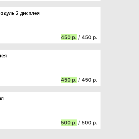
модуль 2 дисплея
450
/
450
лея
450
/
450
ал
500
/
500