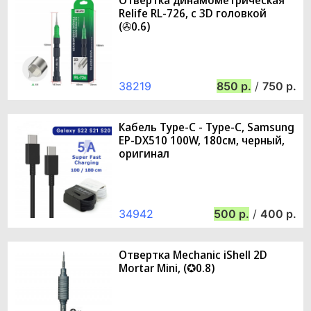
Relife RL-726, с 3D головкой
(✇0.6)
38219
850
/
750
Кабель Type-C - Type-C, Samsung
EP-DX510 100W, 180см, черный,
оригинал
34942
500
/
400
Отвертка Mechanic iShell 2D
Mortar Mini, (✪0.8)