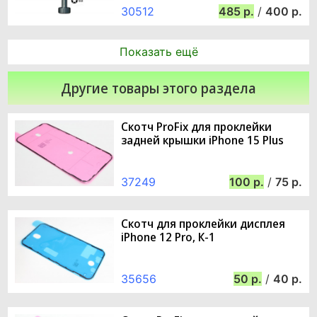
30512
485
/
400
Показать ещё
Другие товары этого раздела
Скотч ProFix для проклейки
задней крышки iPhone 15 Plus
37249
100
/
75
Скотч для проклейки дисплея
iPhone 12 Pro, К-1
35656
50
/
40