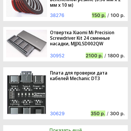
мм х 10 м)
38276
150
/
100
Отвертка Xiaomi Mi Precision
Screwdriver Kit 24 сменные
насадки, MJJXLSD002QW
30952
2100
/
1800
Плата для проверки дата
кабелей Mechanic DT3
30629
350
/
300
Показать ещё