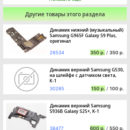
Другие товары этого раздела
Динамик нижний (музыкальный)
Samsung G965F Galaxy S9 Plus,
оригинал
28534
350
/
350
Динамик верхний Samsung G530,
на шлейфе с датчиком света,
К-1
30285
150
/
100
Динамик верхний Samsung
S936B Galaxy S25+, K-1
38477
600
/
550