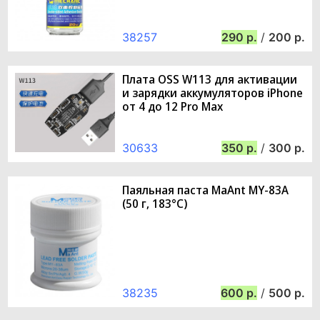
38257
290
/
200
Плата OSS W113 для активации
и зарядки аккумуляторов iPhone
от 4 до 12 Pro Max
30633
350
/
300
Паяльная паста MaAnt MY-83A
(50 г, 183°C)
38235
600
/
500