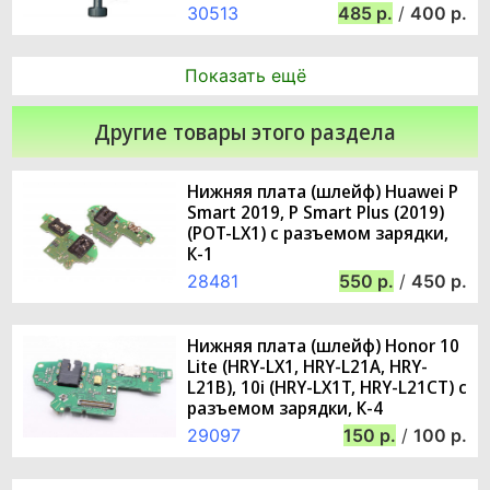
30513
485
/
400
Показать ещё
Другие товары этого раздела
Нижняя плата (шлейф) Huawei P
Smart 2019, P Smart Plus (2019)
(POT-LX1) с разъемом зарядки,
К-1
28481
550
/
450
Нижняя плата (шлейф) Honor 10
Lite (HRY-LX1, HRY-L21A, HRY-
L21B), 10i (HRY-LX1T, HRY-L21CT) с
разъемом зарядки, К-4
29097
150
/
100