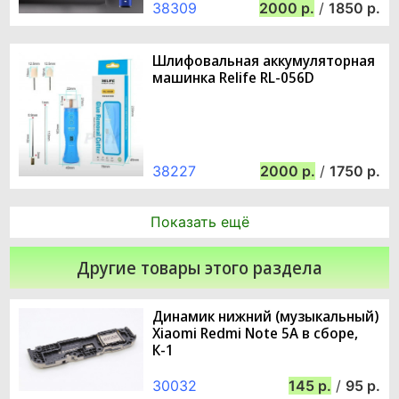
38309
2000
/
1850
Шлифовальная аккумуляторная
машинка Relife RL-056D
38227
2000
/
1750
Показать ещё
Другие товары этого раздела
Динамик нижний (музыкальный)
Xiaomi Redmi Note 5A в сборе,
К-1
30032
145
/
95