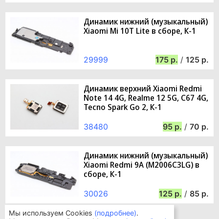
Динамик нижний (музыкальный)
Xiaomi Mi 10T Lite в сборе, К-1
29999
175
/
125
Динамик верхний Xiaomi Redmi
Note 14 4G, Realme 12 5G, C67 4G,
Tecno Spark Go 2, К-1
38480
95
/
70
Динамик нижний (музыкальный)
Xiaomi Redmi 9A (M2006C3LG) в
сборе, К-1
30026
125
/
85
Мы используем Cookies
(подробнее)
.