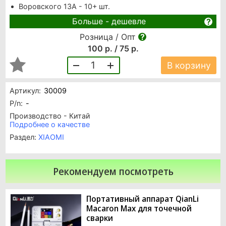
Воровского 13А - 10+ шт.
Больше - дешевле
Розница / Опт
100 р. / 75 р.
1
В корзину
Артикул:
30009
P/n:
-
Производство - Китай
Подробнее о качестве
Раздел:
XIAOMI
Рекомендуем посмотреть
Портативный аппарат QianLi
Macaron Max для точечной
сварки