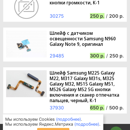
кнопки громкости, К-1
30275
250
/
200
Шлейф с датчиком
освещенности Samsung N960
Galaxy Note 9, оригинал
29485
300
/
250
Шлейф Samsung M225 Galaxy
M22, M317 Galaxy M31s, M325
Galaxy M32, M515 Galaxy M51,
M526 Galaxy M52 5G кнопки
включения и сканер отпечатка
пальцев, черный, К-1
37930
650
/
500
Мы используем Cookies
(подробнее)
.
Мы используем Яндекс.Метрика
(подробнее)
.
Информация для покупателей