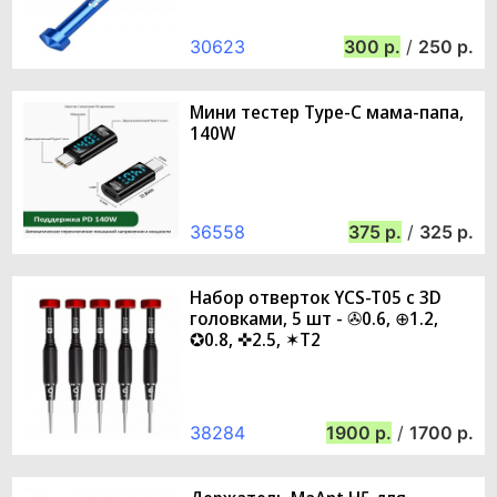
30623
300
/
250
Мини тестер Type-C мама-папа,
140W
36558
375
/
325
Набор отверток YCS-T05 с 3D
головками, 5 шт - ✇0.6, ⊕1.2,
✪0.8, ✜2.5, ✶T2
38284
1900
/
1700