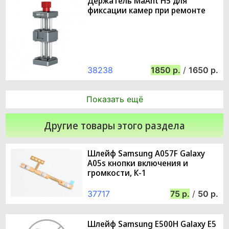
Держатель MaAnt H5 для
фиксации камер при ремонте
38238
1850
/
1650
Показать ещё
Другие товары этого раздела
Шлейф Samsung A057F Galaxy
A05s кнопки включения и
громкости, К-1
37717
75
/
50
Шлейф Samsung E500H Galaxy E5