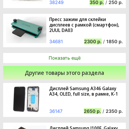
38249
350
/
250
Пресс зажим для склейки
дисплеев с рамкой (смартфон),
2UUL DA03
34681
2300
/
1850
Показать ещё
Другие товары этого раздела
Дисплей Samsung A346 Galaxy
A34, OLED, full size, в рамке, К-1
36147
2650
/
2350
Дисплей Samsung J100F, Galaxy