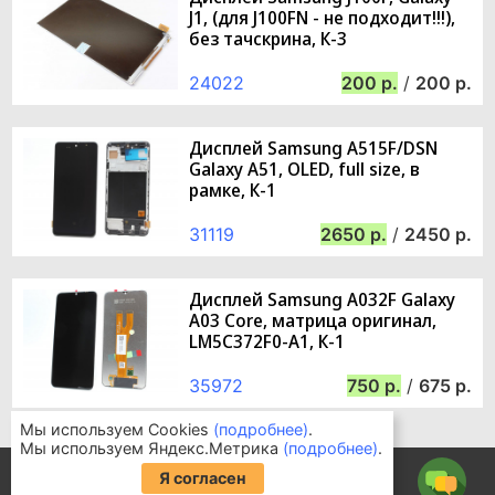
J1, (для J100FN - не подходит!!!),
без тачскрина, К-3
24022
200
/
200
Дисплей Samsung A515F/DSN
Galaxy A51, OLED, full size, в
рамке, К-1
31119
2650
/
2450
Дисплей Samsung A032F Galaxy
A03 Core, матрица оригинал,
LM5C372F0-A1, К-1
35972
750
/
675
Мы используем Cookies
(подробнее)
.
Мы используем Яндекс.Метрика
(подробнее)
.
Информация для покупателей
Я согласен