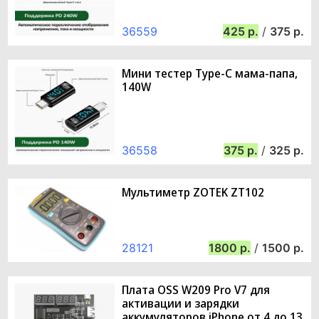
36559
425
/
375
Мини тестер Type-C мама-папа,
140W
36558
375
/
325
Мультиметр ZOTEK ZT102
28121
1800
/
1500
Плата OSS W209 Pro V7 для
активации и зарядки
аккумуляторов iPhone от 4 до 13