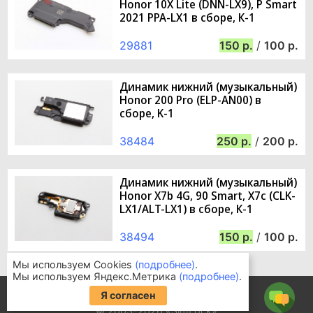
Honor 10X Lite (DNN-LX9), P Smart
2021 PPA-LX1 в сборе, К-1
29881
150
/
100
Динамик нижний (музыкальный)
Honor 200 Pro (ELP-AN00) в
сборе, K-1
38484
250
/
200
Динамик нижний (музыкальный)
Honor X7b 4G, 90 Smart, X7c (CLK-
LX1/ALT-LX1) в сборе, К-1
38494
150
/
100
Мы используем Cookies
(подробнее)
.
Мы используем Яндекс.Метрика
(подробнее)
.
Информация для покупателей
Я согласен
Часто задаваемые вопросы
© 2003-2026 «SimLock»