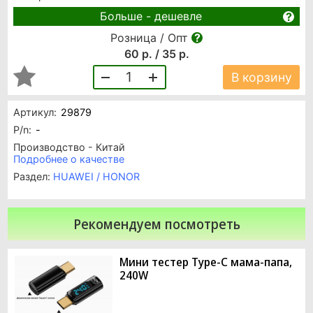
Больше - дешевле
Розница / Опт
60 р. / 35 р.
1
В корзину
Артикул:
29879
P/n:
-
Производство - Китай
Подробнее о качестве
Раздел:
HUAWEI / HONOR
Рекомендуем посмотреть
Мини тестер Type-C мама-папа,
240W