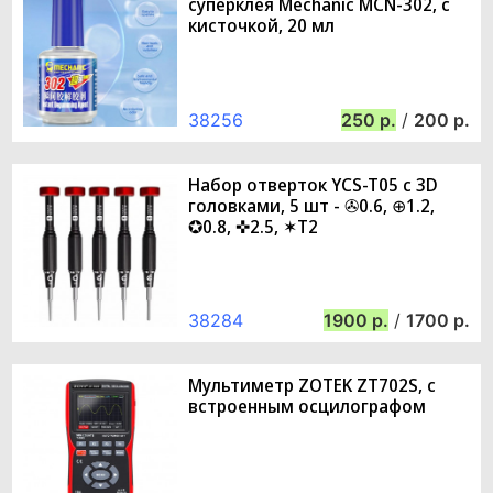
суперклея Mechanic MCN-302, с
кисточкой, 20 мл
38256
250
/
200
Набор отверток YCS-T05 с 3D
головками, 5 шт - ✇0.6, ⊕1.2,
✪0.8, ✜2.5, ✶T2
38284
1900
/
1700
Мультиметр ZOTEK ZT702S, с
встроенным осцилографом