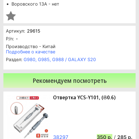
Воровского 13А - нет
Артикул:
29615
P/n:
-
Производство - Китай
Подробнее о качестве
Раздел:
G980, G985, G988 / GALAXY S20
Рекомендуем посмотреть
Отвертка YCS-Y101, (✇0.6)
38297
350
/
285