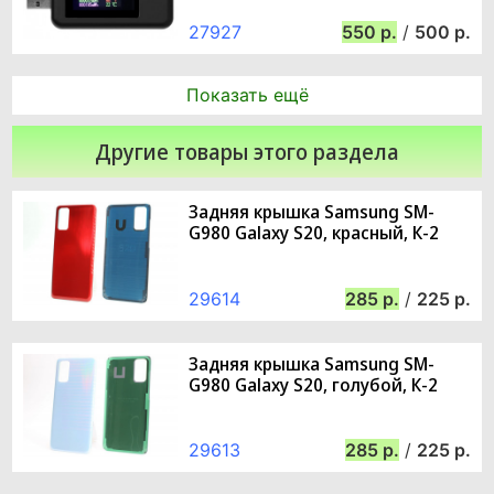
27927
550
/
500
Показать ещё
Другие товары этого раздела
Задняя крышка Samsung SM-
G980 Galaxy S20, красный, К-2
29614
285
/
225
Задняя крышка Samsung SM-
G980 Galaxy S20, голубой, К-2
29613
285
/
225