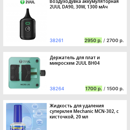
Воздуходувка аккумуляторная
2UUL DA90, 30W, 1300 мАч
38261
2950
/
2700
Держатель для плат и
микросхем 2UUL BH04
38264
1700
/
1500
Жидкость для удаления
суперклея Mechanic MCN-302, с
кисточкой, 20 мл