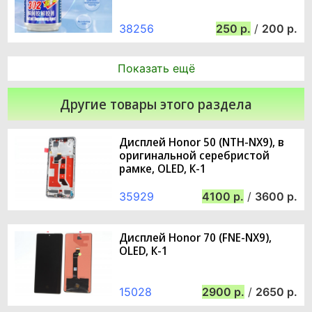
38256
250
/
200
Показать ещё
Другие товары этого раздела
Дисплей Honor 50 (NTH-NX9), в
оригинальной серебристой
рамке, OLED, К-1
35929
4100
/
3600
Дисплей Honor 70 (FNE-NX9),
OLED, К-1
15028
2900
/
2650