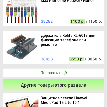
Max и многие Huawei / Honor
38282
1400
/
1150
Держатель Relife RL-601S для
фиксации телефона при
ремонте
38423
3550
/
3050
Показать ещё
Другие товары этого раздела
Защитное стекло Huawei
MediaPad T5 Lite 10.1