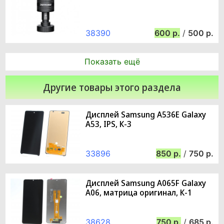
38390
600
/
500
Показать ещё
Другие товары этого раздела
Дисплей Samsung A536E Galaxy
A53, IPS, К-3
33896
850
/
750
Дисплей Samsung A065F Galaxy
A06, матрица оригинал, К-1
38628
750
/
685