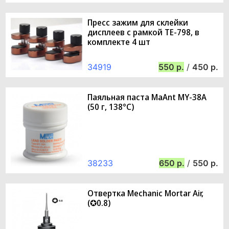
Пресс зажим для склейки
дисплеев с рамкой TE-798, в
комплекте 4 шт
34919
550
/
450
Паяльная паста MaAnt MY-38A
(50 г, 138°C)
38233
650
/
550
Отвертка Mechanic Mortar Air,
(✪0.8)