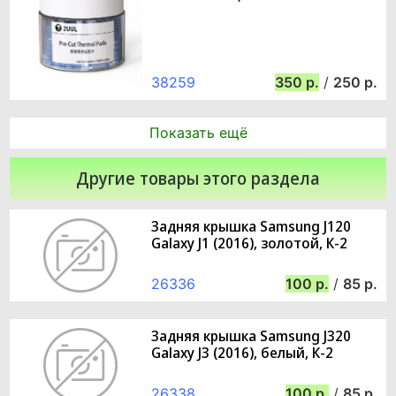
38259
350
/
250
Показать ещё
Другие товары этого раздела
Задняя крышка Samsung J120
Galaxy J1 (2016), золотой, К-2
26336
100
/
85
Задняя крышка Samsung J320
Galaxy J3 (2016), белый, К-2
26338
100
/
85