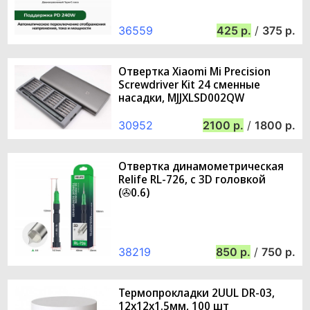
36559
425
/
375
Отвертка Xiaomi Mi Precision
Screwdriver Kit 24 сменные
насадки, MJJXLSD002QW
30952
2100
/
1800
Отвертка динамометрическая
Relife RL-726, с 3D головкой
(✇0.6)
38219
850
/
750
Термопрокладки 2UUL DR-03,
12x12x1.5мм, 100 шт