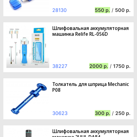
28130
550
/
500
Шлифовальная аккумуляторная
машинка Relife RL-056D
38227
2000
/
1750
Толкатель для шприца Mechanic
P08
30623
300
/
250
Шлифовальная аккумуляторная
машинка 2UUL DA84