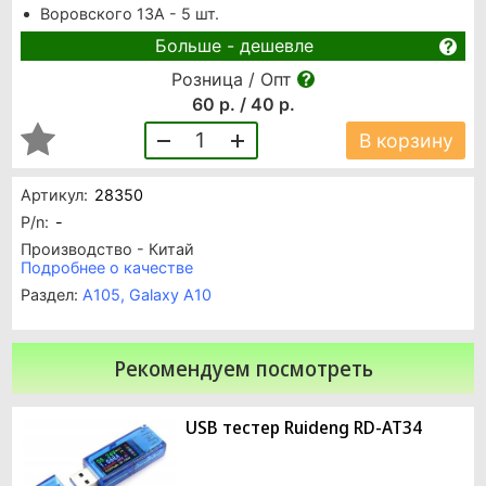
Воровского 13А - 5 шт.
Больше - дешевле
Розница / Опт
60 р. / 40 р.
1
В корзину
Артикул:
28350
P/n:
-
Производство - Китай
Подробнее о качестве
Раздел:
A105, Galaxy A10
Рекомендуем посмотреть
USB тестер Ruideng RD-AT34