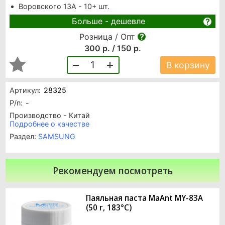
Воровского 13А - 10+ шт.
Больше - дешевле
Розница / Опт
300 р. / 150 р.
1
В корзину
Артикул:
28325
P/n:
-
Производство - Китай
Подробнее о качестве
Раздел:
SAMSUNG
Рекомендуем посмотреть
Паяльная паста MaAnt MY-83A
(50 г, 183°C)