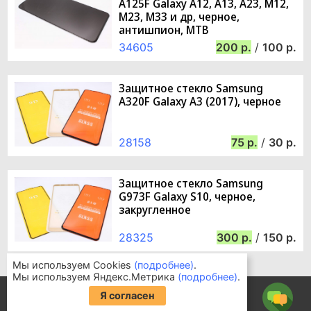
A125F Galaxy A12, A13, A23, M12,
M23, M33 и др, черное,
антишпион, MTB
34605
200
/
100
Защитное стекло Samsung
A320F Galaxy A3 (2017), черное
28158
75
/
30
Защитное стекло Samsung
G973F Galaxy S10, черное,
закругленное
28325
300
/
150
Мы используем Cookies
(подробнее)
.
Мы используем Яндекс.Метрика
(подробнее)
.
Информация для покупателей
Я согласен
Часто задаваемые вопросы
© 2003-2026 «SimLock»