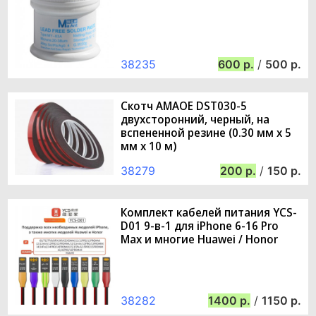
38235
600
/
500
Скотч AMAOE DST030-5
двухсторонний, черный, на
вспененной резине (0.30 мм х 5
мм х 10 м)
38279
200
/
150
Комплект кабелей питания YCS-
D01 9-в-1 для iPhone 6-16 Pro
Max и многие Huawei / Honor
38282
1400
/
1150