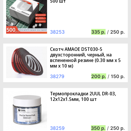
500 шт
38253
335
/
250
Скотч AMAOE DST030-5
двухсторонний, черный, на
вспененной резине (0.30 мм х 5
мм х 10 м)
38279
200
/
150
Термопрокладки 2UUL DR-03,
12x12x1.5мм, 100 шт
38259
350
/
250