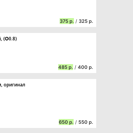
375
/
325
, (✪0.8)
485
/
400
м, оригинал
650
/
550