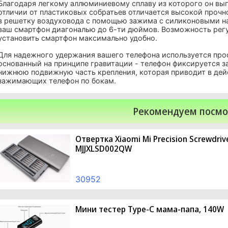
Благодаря легкому аллюминиевому сплаву из которого он вып
отличии от пластиковых собратьев отличается высокой проч
в решетку воздуховода с помощью зажима с силиконовыми на
ваш смартфон диагональю до 6-ти дюймов. Возможность регу
установить смартфон максимально удобно.
Для надежного удержания вашего телефона используется про
основанный на принципе гравитации - телефон фиксируется за
нижнюю подвижную часть крепления, которая приводит в де
зажимающих телефон по бокам.
Рекомендуем посмо
Отвертка Xiaomi Mi Precision Screwdriv
MJJXLSD002QW
30952
Мини тестер Type-C мама-папа, 140W