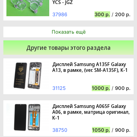
YCS - JGZ
37986
300
/
200
Показать ещё
Другие товары этого раздела
Дисплей Samsung A135F Galaxy
A13, в рамке, (ver. SM-A135F), К-1
31125
1000
/
900
Дисплей Samsung A065F Galaxy
A06, в рамке, матрица оригинал,
К-1
38750
1050
/
900