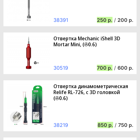
38391
250
/
200
Отвертка Mechanic iShell 3D
Mortar Mini, (✇0.6)
30519
700
/
600
Отвертка динамометрическая
Relife RL-726, с 3D головкой
(✇0.6)
38219
850
/
750