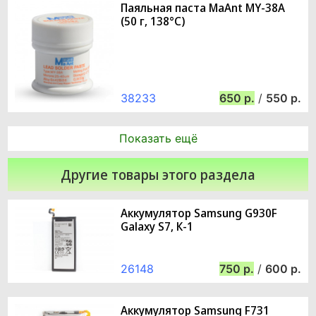
Паяльная паста MaAnt MY-38A
(50 г, 138°C)
38233
650
/
550
Показать ещё
Другие товары этого раздела
Аккумулятор Samsung G930F
Galaxy S7, К-1
26148
750
/
600
Аккумулятор Samsung F731