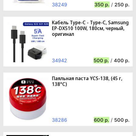
38249
350
/
250
Кабель Type-C - Type-C, Samsung
EP-DX510 100W, 180см, черный,
оригинал
34942
500
/
400
Паяльная паста YCS-138, (45 г,
138°C)
38286
600
/
500