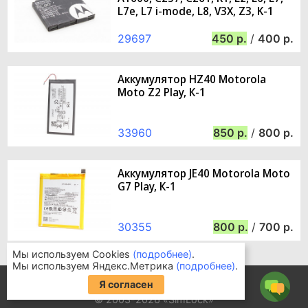
L7e, L7 i-mode, L8, V3X, Z3, K-1
29697
450
/
400
Аккумулятор HZ40 Motorola
Moto Z2 Play, К-1
33960
850
/
800
Аккумулятор JE40 Motorola Moto
G7 Play, К-1
30355
800
/
700
Мы используем Cookies
(подробнее)
.
Мы используем Яндекс.Метрика
(подробнее)
.
Информация для покупателей
Я согласен
Часто задаваемые вопросы
© 2003-2026 «SimLock»