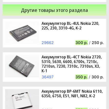
Другие товары этого раздела
Аккумулятор BL-4UL Nokia 220,
225, 230, 3310-4G, K-2
29662
300
/
250
Аккумулятор BL-4CT Nokia 2720,
5310, 5630, 6600, 6700s, 7210c,
7210sn, 7230, 7310c, 7310sn, X3,
K-1
36497
350
/
300
Аккумулятор BP-6MT Nokia 6110,
6350, 6750, E51, N81, N82, K-2