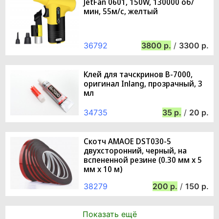
JetFan 0601, 150W, 130000 об/
мин, 55м/с, желтый
36792
3800
/
3300
Клей для тачскринов B-7000,
оригинал Inlang, прозрачный, 3
мл
34735
35
/
20
Скотч AMAOE DST030-5
двухсторонний, черный, на
вспененной резине (0.30 мм х 5
мм х 10 м)
38279
200
/
150
Показать ещё