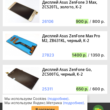
Дисплей Asus ZenFone 3 Max,
ZC520TL, золото, К-2
26106
900
/
800
Дисплей Asus ZenFone Max Pro
M2, ZB631KL, черный, К-2
27823
1400
/
1350
Дисплей Asus ZenFone Go,
ZC500TG, черный, К-2
25311
650
/
600
Мы используем Cookies
(подробнее)
.
Мы используем Яндекс.Метрика
(подробнее)
.
Информация для покупателей
Я согласен