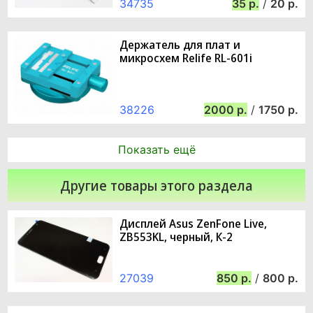
34735
35
/
20
Держатель для плат и
микросхем Relife RL-601i
38226
2000
/
1750
Показать ещё
Другие товары этого раздела
Дисплей Asus ZenFone Live,
ZB553KL, черный, К-2
27039
850
/
800