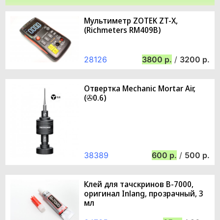
Мультиметр ZOTEK ZT-X,
(Richmeters RM409B)
28126
3800
/
3200
Отвертка Mechanic Mortar Air,
(✇0.6)
38389
600
/
500
Клей для тачскринов B-7000,
оригинал Inlang, прозрачный, 3
мл