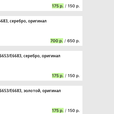
175
/
150
6683, серебро, оригинал
700
/
650
E6653/E6683, серебро, оригинал
175
/
150
E6653/E6683, золотой, оригинал
175
/
150