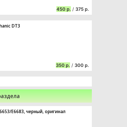
450
/
375
hanic DT3
350
/
300
раздела
E6653/E6683, черный, оригинал