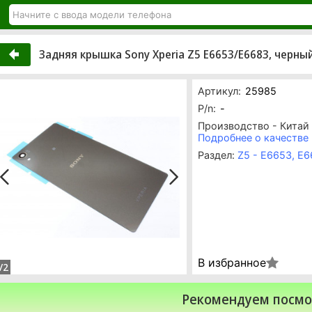
Задняя крышка Sony Xperia Z5 E6653/E6683, черный
Артикул:
25985
P/n:
-
Производство - Китай
Подробнее о качестве
Раздел:
Z5 - E6653, E
В избранное
/2
Рекомендуем посмо