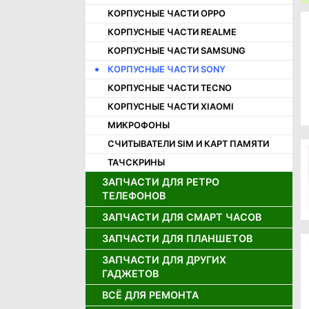
КОРПУСНЫЕ ЧАСТИ OPPO
КОРПУСНЫЕ ЧАСТИ REALME
КОРПУСНЫЕ ЧАСТИ SAMSUNG
КОРПУСНЫЕ ЧАСТИ SONY
КОРПУСНЫЕ ЧАСТИ TECNO
КОРПУСНЫЕ ЧАСТИ XIAOMI
МИКРОФОНЫ
СЧИТЫВАТЕЛИ SIM И КАРТ ПАМЯТИ
ТАЧСКРИНЫ
ЗАПЧАСТИ ДЛЯ РЕТРО
ТЕЛЕФОНОВ
ЗАПЧАСТИ ДЛЯ СМАРТ ЧАСОВ
ДЖОЙСТИКИ ДЛЯ РЕТРО
ТЕЛЕФОНОВ
ЗАПЧАСТИ ДЛЯ ПЛАНШЕТОВ
ДИСПЛЕИ ДЛЯ СМАРТ ЧАСОВ
ДИНАМИКИ ДЛЯ РЕТРО
АККУМУЛЯТОРЫ ДЛЯ СМАРТ
ТЕЛЕФОНОВ
ЗАПЧАСТИ ДЛЯ ДРУГИХ
АККУМУЛЯТОРЫ ДЛЯ ПЛАНШЕТОВ
ЧАСОВ
ГАДЖЕТОВ
ДИСПЛЕИ ДЛЯ РЕТРО ТЕЛЕФОНОВ
ДИСПЛЕИ И ТАЧСКРИНЫ ДЛЯ
ПЛАНШЕТОВ
ВСЁ ДЛЯ РЕМОНТА
ЗАРЯДНЫЕ УСТРОЙСТВА
ЗАПЧАСТИ ДЛЯ ИГРОВЫХ
ПРИСТАВОК
ШЛЕЙФЫ ДЛЯ ПЛАНШЕТОВ