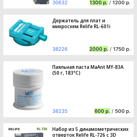
30632
1300
/
1200
Держатель для плат и
микросхем Relife RL-601i
38226
2000
/
1750
Паяльная паста MaAnt MY-83A
(50 г, 183°C)
38235
600
/
500
Набор из 5 динамометрических
отверток Relife RL-726 с 3D