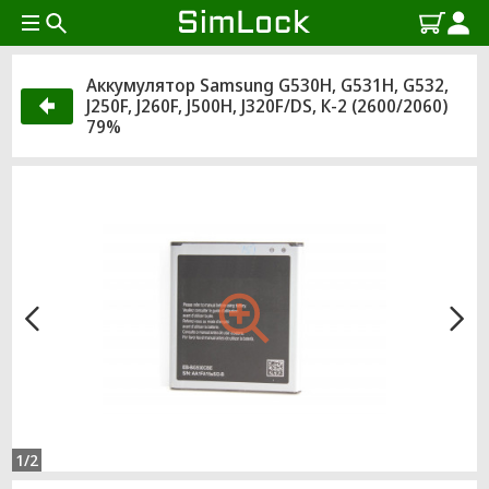
Аккумулятор Samsung G530H, G531H, G532,
J250F, J260F, J500H, J320F/DS, К-2 (2600/2060)
79%
1/2