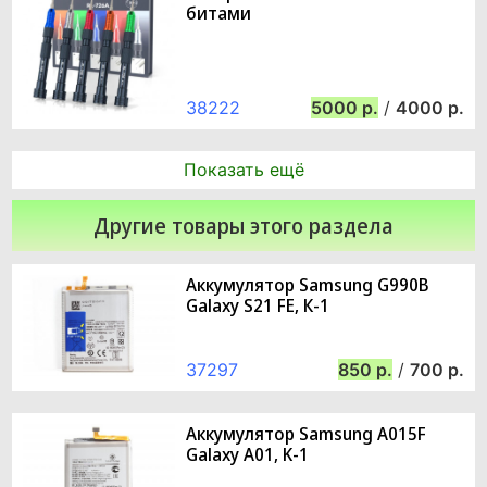
битами
38222
5000
/
4000
Показать ещё
Другие товары этого раздела
Аккумулятор Samsung G990B
Galaxy S21 FE, К-1
37297
850
/
700
Аккумулятор Samsung A015F
Galaxy A01, K-1