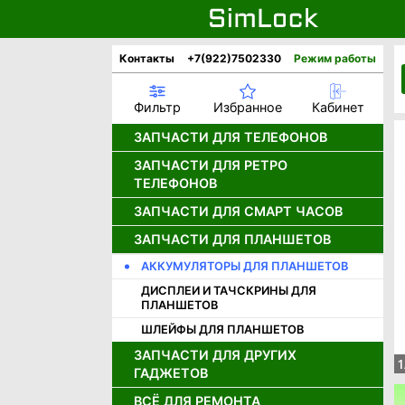
Контакты
+7(922)7502330
Режим работы
Фильтр
Избранное
Кабинет
ЗАПЧАСТИ ДЛЯ ТЕЛЕФОНОВ
ЗАПЧАСТИ ДЛЯ РЕТРО
АККУМУЛЯТОРЫ
ТЕЛЕФОНОВ
ДИСПЛЕИ
ЗАПЧАСТИ ДЛЯ СМАРТ ЧАСОВ
ДЖОЙСТИКИ ДЛЯ РЕТРО
ДИНАМИКИ
ТЕЛЕФОНОВ
КАМЕРЫ
ЗАПЧАСТИ ДЛЯ ПЛАНШЕТОВ
ДИСПЛЕИ ДЛЯ СМАРТ ЧАСОВ
ДИНАМИКИ ДЛЯ РЕТРО
НИЖНИЕ ПЛАТЫ И РАЗЪЕМЫ
АККУМУЛЯТОРЫ ДЛЯ СМАРТ
ТЕЛЕФОНОВ
АККУМУЛЯТОРЫ ДЛЯ ПЛАНШЕТОВ
ЧАСОВ
ШЛЕЙФЫ
ДИСПЛЕИ ДЛЯ РЕТРО ТЕЛЕФОНОВ
ДИСПЛЕИ И ТАЧСКРИНЫ ДЛЯ
ПЛАНШЕТОВ
КОРПУСНЫЕ ЧАСТИ APPLE
ЗАРЯДНЫЕ УСТРОЙСТВА
ШЛЕЙФЫ ДЛЯ ПЛАНШЕТОВ
КОРПУСНЫЕ ЧАСТИ HUAWEI /
КНОПКИ ВКЛЮЧЕНИЯ
HONOR
ЗАПЧАСТИ ДЛЯ ДРУГИХ
КОРПУСА ALCATEL, ERICSSON, LG
1
ГАДЖЕТОВ
КОРПУСНЫЕ ЧАСТИ INFINIX
КОРПУСА MOTOROLA
КОРПУСНЫЕ ЧАСТИ ONEPLUS
ВСЁ ДЛЯ РЕМОНТА
ЗАПЧАСТИ ДЛЯ ИГРОВЫХ