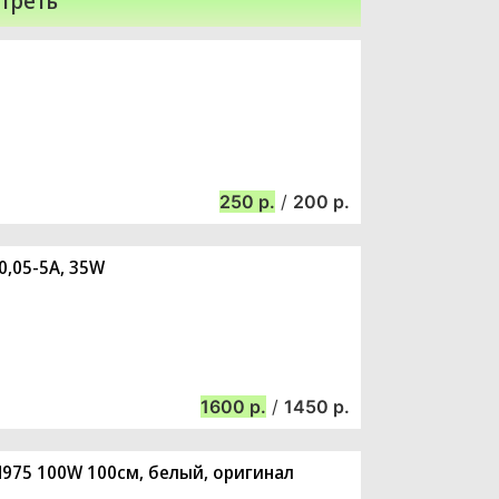
треть
250
/
200
0,05-5A, 35W
1600
/
1450
N975 100W 100см, белый, оригинал