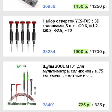
30956
1450
/
1250
Набор отверток YCS-T05 с 3D
головками, 5 шт - ✇0.6, ⊕1.2,
✪0.8, ✜2.5, ✶T2
38284
1900
/
1700
Щупы 2UUL MT01 для
мультиметра, силиконовые, 75
см, сменные острые иглы
38401
725
/
635