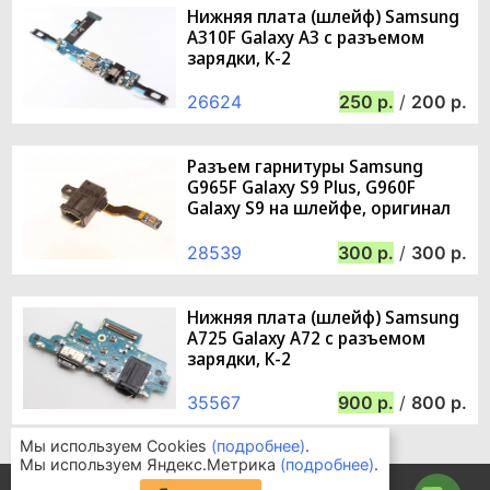
Нижняя плата (шлейф) Samsung
A310F Galaxy A3 с разъемом
зарядки, К-2
26624
250
/
200
Разъем гарнитуры Samsung
G965F Galaxy S9 Plus, G960F
Galaxy S9 на шлейфе, оригинал
28539
300
/
300
Нижняя плата (шлейф) Samsung
A725 Galaxy A72 с разъемом
зарядки, К-2
35567
900
/
800
Мы используем Cookies
(подробнее)
.
Мы используем Яндекс.Метрика
(подробнее)
.
Информация для покупателей