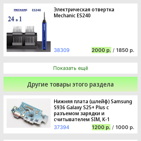
Электрическая отвертка
Mechanic ES240
38309
2000
/
1850
Показать ещё
Другие товары этого раздела
Нижняя плата (шлейф) Samsung
S936 Galaxy S25+ Plus с
разъемом зарядки и
считывателем SIM, К-1
37394
1200
/
1000