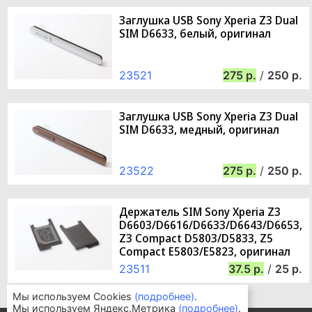
Заглушка USB Sony Xperia Z3 Dual
SIM D6633, белый, оригинал
23521
275
/
250
Заглушка USB Sony Xperia Z3 Dual
SIM D6633, медный, оригинал
23522
275
/
250
Держатель SIM Sony Xperia Z3
D6603/D6616/D6633/D6643/D6653,
Z3 Compact D5803/D5833, Z5
Compact E5803/E5823, оригинал
23511
37.5
/
25
Мы используем Cookies
(подробнее)
.
Мы используем Яндекс.Метрика
(подробнее)
.