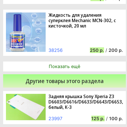
Жидкость для удаления
суперклея Mechanic MCN-302, с
кисточкой, 20 мл
38256
250
/
200
Показать ещё
Другие товары этого раздела
Задняя крышка Sony Xperia Z3
D6603/D6616/D6633/D6643/D6653,
белый, К-3
23997
125
/
100