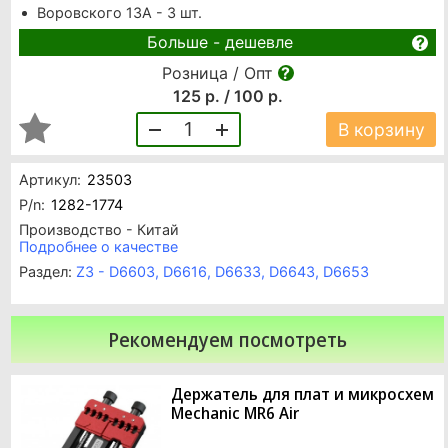
Воровского 13А - 3 шт.
Больше - дешевле
Розница / Опт
125 р. / 100 р.
1
В корзину
Артикул:
23503
P/n:
1282-1774
Производство - Китай
Подробнее о качестве
Раздел:
Z3 - D6603, D6616, D6633, D6643, D6653
Рекомендуем посмотреть
Держатель для плат и микросхем
Mechanic MR6 Air