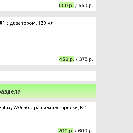
650
/
550
01 с дозатором, 120 мл
450
/
375
раздела
alaxy A56 5G с разъемом зарядки, К-1
700
/
600