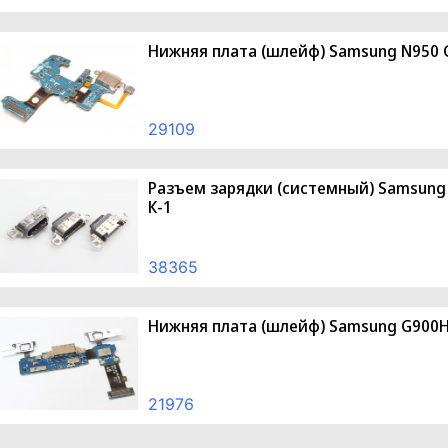
Нижняя плата (шлейф) Samsung N950 G
29109
Разъем зарядки (системный) Samsung A3
К-1
38365
Нижняя плата (шлейф) Samsung G900H 
21976