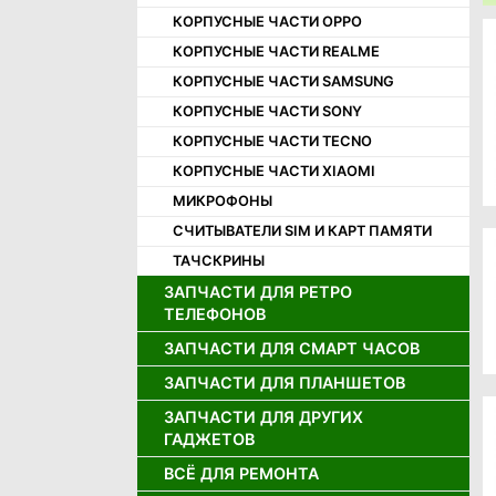
КОРПУСНЫЕ ЧАСТИ OPPO
КОРПУСНЫЕ ЧАСТИ REALME
КОРПУСНЫЕ ЧАСТИ SAMSUNG
КОРПУСНЫЕ ЧАСТИ SONY
КОРПУСНЫЕ ЧАСТИ TECNO
КОРПУСНЫЕ ЧАСТИ XIAOMI
МИКРОФОНЫ
СЧИТЫВАТЕЛИ SIM И КАРТ ПАМЯТИ
ТАЧСКРИНЫ
ЗАПЧАСТИ ДЛЯ РЕТРО
ТЕЛЕФОНОВ
ЗАПЧАСТИ ДЛЯ СМАРТ ЧАСОВ
ДЖОЙСТИКИ ДЛЯ РЕТРО
ТЕЛЕФОНОВ
ЗАПЧАСТИ ДЛЯ ПЛАНШЕТОВ
ДИСПЛЕИ ДЛЯ СМАРТ ЧАСОВ
ДИНАМИКИ ДЛЯ РЕТРО
АККУМУЛЯТОРЫ ДЛЯ СМАРТ
ТЕЛЕФОНОВ
ЗАПЧАСТИ ДЛЯ ДРУГИХ
АККУМУЛЯТОРЫ ДЛЯ ПЛАНШЕТОВ
ЧАСОВ
ГАДЖЕТОВ
ДИСПЛЕИ ДЛЯ РЕТРО ТЕЛЕФОНОВ
ДИСПЛЕИ И ТАЧСКРИНЫ ДЛЯ
ПЛАНШЕТОВ
ВСЁ ДЛЯ РЕМОНТА
ЗАРЯДНЫЕ УСТРОЙСТВА
ЗАПЧАСТИ ДЛЯ ИГРОВЫХ
ПРИСТАВОК
ШЛЕЙФЫ ДЛЯ ПЛАНШЕТОВ