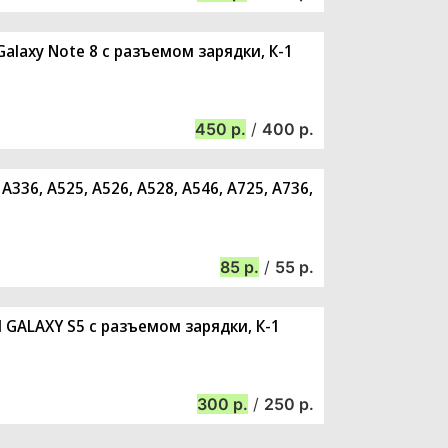
alaxy Note 8 с разъемом зарядки, К-1
450
/
400
36, A525, A526, A528, A546, A725, A736,
85
/
55
GALAXY S5 с разъемом зарядки, К-1
300
/
250