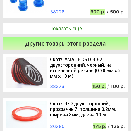
38228
600
/
500
Показать ещё
Другие товары этого раздела
Скотч AMAOE DST030-2
двухсторонний, черный, на
вспененной резине (0.30 мм х 2
мм х 10 м)
38276
150
/
100
Скотч RED двухсторонний,
прозрачный, толщина 0,2мм,
ширина 8мм, длина 10 м
26380
175
/
125