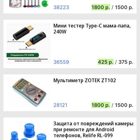
38223
1800
/
1500
Мини тестер Type-C мама-папа,
240W
36559
425
/
375
Мультиметр ZOTEK ZT102
28121
1800
/
1500
Защита от повреждений камеры
при ремонте для Android
телефонов, Relife RL-099