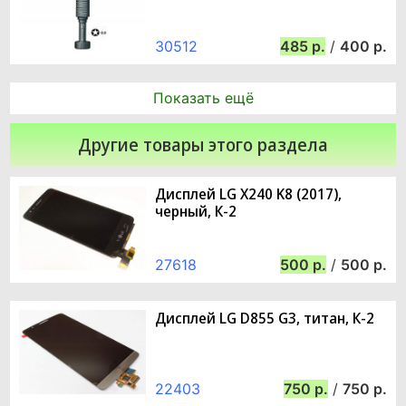
30512
485
/
400
Показать ещё
Другие товары этого раздела
Дисплей LG X240 K8 (2017),
черный, К-2
27618
500
/
500
Дисплей LG D855 G3, титан, К-2
22403
750
/
750